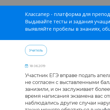
Классапер - платформа для препод
Выдавайте тесты и задания учащи
выявляйте пробелы в знаниях, об
Учитель
Главная
18.06.2019
Участник ЕГЭ вправе подать апе
Вход
не согласен с выставленными бал
Регистрация
занизили, и он заслуживает более
время написания экзамена вас от
Блог
наблюдались другие случаи нар
также можете обратиться в
конфл