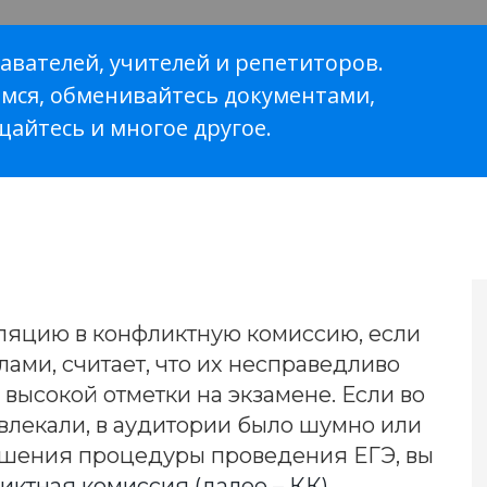
авателей, учителей и репетиторов.
мся, обменивайтесь документами,
щайтесь и многое другое.
лляцию в конфликтную комиссию, если
лами, считает, что их несправедливо
 высокой отметки на экзамене. Если во
влекали, в аудитории было шумно или
ушения процедуры проведения ЕГЭ, вы
иктная комиссия (далее – КК)
.